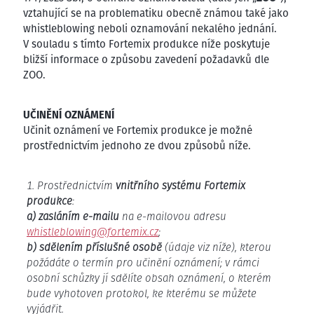
vztahující se na problematiku obecně známou také jako
whistleblowing neboli oznamování nekalého jednání.
V souladu s tímto Fortemix produkce níže poskytuje
bližší informace o způsobu zavedení požadavků dle
ZOO.
UČINĚNÍ OZNÁMENÍ
Učinit oznámení ve Fortemix produkce je možné
prostřednictvím jednoho ze dvou způsobů níže.
Prostřednictvím
vnitřního systému Fortemix
produkce
:
a) zasláním e-mailu
na e-mailovou adresu
whistleblowing@fortemix.cz
;
b) sdělením příslušné osobě
(údaje viz níže), kterou
požádáte o termín pro učinění oznámení; v rámci
osobní schůzky jí sdělíte obsah oznámení, o kterém
bude vyhotoven protokol, ke kterému se můžete
vyjádřit.