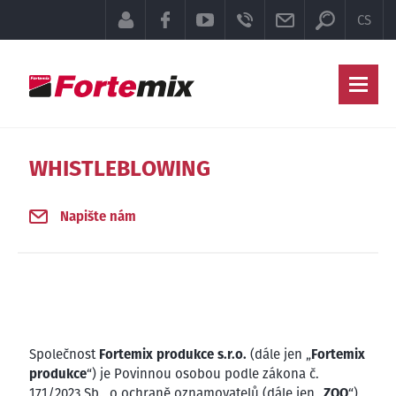
Přepínač 
KLIENTSKÁ SEKCE
FACEBOOK
YOUTUBE
TELEFON
E-MAIL
CS
Hla
WHISTLEBLOWING
Napište nám
Společnost
Fortemix produkce s.r.o.
(dále jen „
Fortemix
produkce
“) je Povinnou osobou podle zákona č.
171/2023 Sb., o ochraně oznamovatelů (dále jen „
ZOO
“),