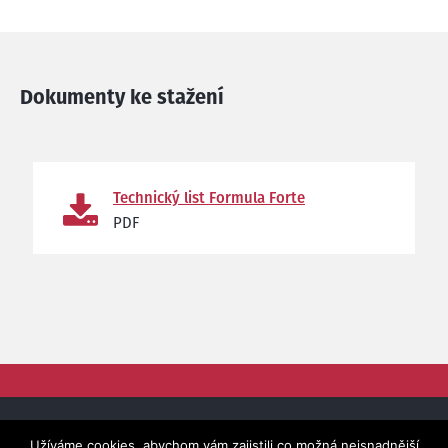
Dokumenty ke stažení
Technický list Formula Forte
PDF
© 2005 -
2026 | Fortelock.cz - součást skupiny
Fortemix,
Užíváme cookies, abychom vám zajistili co možná nejsnadnější