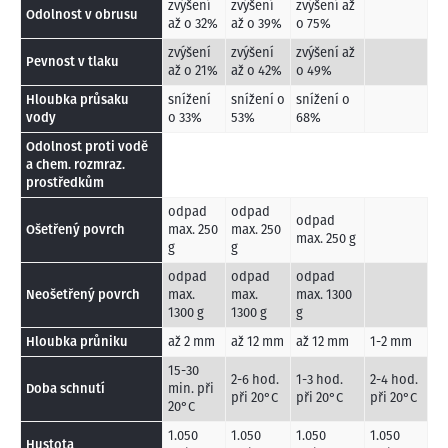
zvýšení
zvýšení
zvýšení až
Odolnost v obrusu
až o 32%
až o 39%
o 75%
zvýšení
zvýšení
zvýšení až
Pevnost v tlaku
až o 21%
až o 42%
o 49%
Hloubka průsaku
snížení
snížení o
snížení o
vody
o 33%
53%
68%
Odolnost proti vodě
a chem. rozmraz.
prostředkům
odpad
odpad
odpad
Ošetřený povrch
max. 250
max. 250
max. 250 g
g
g
odpad
odpad
odpad
Neošetřený povrch
max.
max.
max. 1300
1300 g
1300 g
g
Hloubka průniku
až 2 mm
až 12 mm
až 12 mm
1-2 mm
15-30
2-6 hod.
1-3 hod.
2-4 hod.
Doba schnutí
min. při
při 20°C
při 20°C
při 20°C
20°C
1.050
1.050
1.050
1.050
Hustota