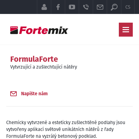
Přepínač 
KLIENTSKÁ SEKCE
FACEBOOK
YOUTUBE
TELEFON
E-MAIL
CS
Hla
FormulaForte
Vytvrzující a zušlechťující nátěry
Napište nám
Chemicky vytvrzené a esteticky zušlechtěné podlahy jsou
vytvořeny aplikací světově unikátních nátěrů z řady
FormulaForte na vyzrálý betonový podklad.