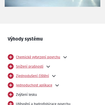
Výhody systému
Chemické vytvrzení povrchu
Snížení prašnosti
Zjednodušení čištění
Jednoduchost aplikace
Zvýšení lesku
Utěsnění a hydrofobizace povrchu