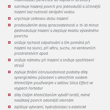
lubrikuje hlazený povrch pro jednodušší a účinnější
hlazení bez nutnosti skrápění vodou
urychluje celkovou dobu hlazení
prodloužením doby zpracovatelnosti o 15-30 minut
zjednodušuje hlazení a zlepšuje kvalitu výsledného
povrchu
snižuje rychlost odpařování a tím pomáhá při
hlazení na slunci, při větru, suchu, na venkovních
prostranstvích apod.
snižuje námahu při hlazení a snižuje opotřebení
strojů
zvyšuje finální obrusuodolnost podlahy díky
synergickému působení s amorfním oxidem
křemičitým používaným v aditivu Silica Effect ve
vsypech Fortedur
díky čistým křemičitanům vytváří tvrdší, méně
nasákavý povrch odolnější skvrnám
zajišťuje vytvrzení, hydrofobizaci a estetické