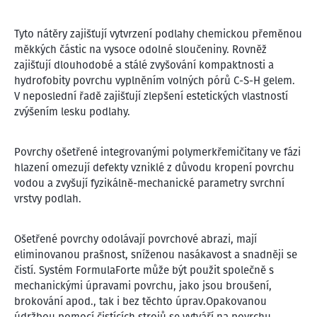
Tyto nátěry zajišťují vytvrzení podlahy chemickou přeměnou
měkkých částic na vysoce odolné sloučeniny. Rovněž
zajišťují dlouhodobé a stálé zvyšování kompaktnosti a
hydrofobity povrchu vyplněním volných pórů C-S-H gelem.
V neposlední řadě zajišťují zlepšení estetických vlastností
zvýšením lesku podlahy.
Povrchy ošetřené integrovanými polymerkřemičitany ve fázi
hlazení omezují defekty vzniklé z důvodu kropení povrchu
vodou a zvyšují fyzikálně-mechanické parametry svrchní
vrstvy podlah.
Ošetřené povrchy odolávají povrchové abrazi, mají
eliminovanou prašnost, sníženou nasákavost a snadněji se
čistí. Systém FormulaForte může být použit společně s
mechanickými úpravami povrchu, jako jsou broušení,
brokování apod., tak i bez těchto úprav.Opakovanou
údržbou pomocí čistících strojů se vytváří na povrchu