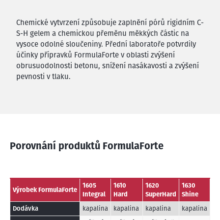
Chemické vytvrzení způsobuje zaplnění pórů rigidním C-
S-H gelem a chemickou přeměnu měkkých částic na
vysoce odolné sloučeniny. Přední laboratoře potvrdily
účinky přípravků FormulaForte v oblasti zvýšení
obrusuodolnosti betonu, snížení nasákavosti a zvýšení
pevnosti v tlaku.
Porovnání produktů FormulaForte
1605
1610
1620
1630
Výrobek FormulaForte
Integral
Hard
SuperHard
Shine
Dodávka
kapalina
kapalina
kapalina
kapalina