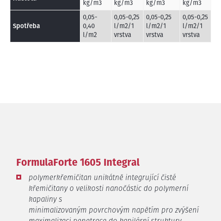
kg/m3
kg/m3
kg/m3
kg/m3
0,05-
0,05-0,25
0,05-0,25
0,05-0,25
Spotřeba
0,40
l/m2/1
l/m2/1
l/m2/1
l/m2
vrstva
vrstva
vrstva
FormulaForte 1605 Integral
polymerkřemičitan unikátně integrující čisté
křemičitany o velikosti nanočástic do polymerní
kapaliny s
minimalizovaným povrchovým napětím pro zvýšení
maximalizaci penetrace do kapilární struktury