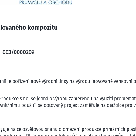
yklovaného kompozitu
22_003/0000209
í je pořízení nové výrobní linky na výrobu inovované venkovní d
odukce s.r.o. se jedná o výrobu zaměřenou na využití problemati
 vnitřnímu použití, se dotovaný projekt zaměřuje na dlaždice pro 
aguje na celosvětovou snahu o omezení produkce primárních plast
i poškození. Dlaždice jsou odolné vůči povětrnostním vlivům a UV z