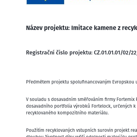
Název projektu: Imitace kamene z rec
Registrační číslo projektu: CZ.01.01.01/02/
Předmětem projektu spolufinancovaným Evropskou uni
V souladu s dosavadním směřováním firmy Fortemix Pr
dosavadního portfolia výrobků Fortelock, určených k
recyklovaného kompozitního materiálu.
Použitím recyklovaných vstupních surovin projekt re
dlouhou životnost díky vyšší odolnosti materiálu prot