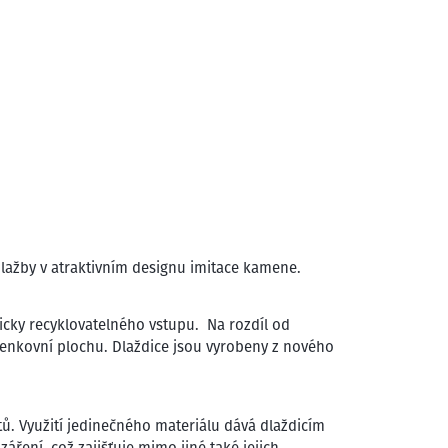
lažby v atraktivním designu imitace kamene.
cky recyklovatelného vstupu. Na rozdíl od
venkovní plochu. Dlaždice jsou vyrobeny z nového
ů. Využití jedinečného materiálu dává dlaždicím
áření, což zajišťuje mimo jiné také jejich