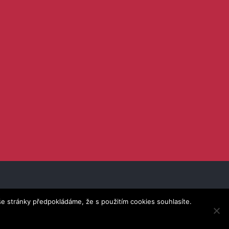
Vytvořila
webees.cz s.r.o.
e stránky předpokládáme, že s použitím cookies souhlasíte.