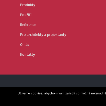
Produkty
Použití
Reference
Pro architekty a projektanty
O nás
Kontakty
© 2005 -
2026 | Fortelock.cz - součást skupiny
Fortemix
Užíváme cookies, abychom vám zajistili co možná nejsnadně