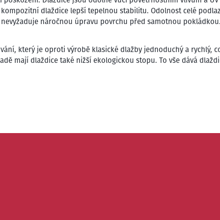
kompozitní dlaždice lepší tepelnou stabilitu. Odolnost celé podl
á nevyžaduje náročnou úpravu povrchu před samotnou pokládkou.
ní, který je oproti výrobě klasické dlažby jednoduchý a rychlý, co
řadě mají dlaždice také nižší ekologickou stopu. To vše dává dlaž