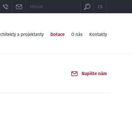
KCE
OOK
YOUTUBE
TELEFON
E-MAIL
CS
chitekty a projektanty
Dotace
O nás
Kontakty
Napište nám