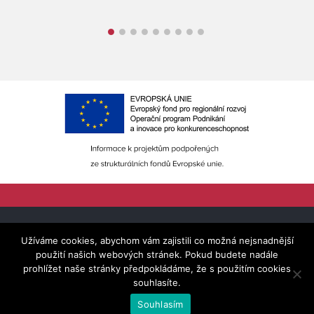
•
•
•
•
•
•
•
•
•
© 2005 -
2026 | Fortelock.cz - součást skupiny
Fortemix,
Užíváme cookies, abychom vám zajistili co možná nejsnadnější
s.r.o.
použití našich webových stránek. Pokud budete nadále
prohlížet naše stránky předpokládáme, že s použitím cookies
Vytvořila
webees.cz s.r.o.
souhlasíte.
Nahoru
Souhlasím