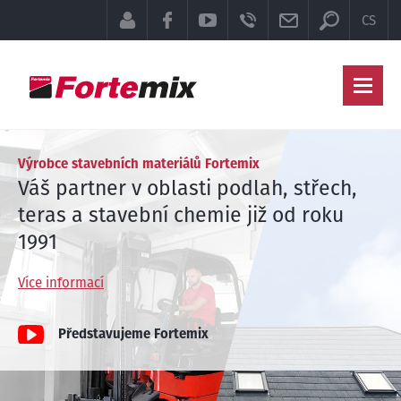
Přepínač 
KLIENTSKÁ SEKCE
FACEBOOK
YOUTUBE
TELEFON
E-MAIL
CS
Hla
Výrobce stavebních materiálů Fortemix
Váš partner v oblasti podlah, střech,
teras a stavební chemie již od roku
1991
Více informací
Představujeme Fortemix