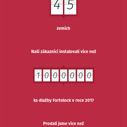
4
5
zemích
Naši zákazníci instalovali více než
1
0
0
0
0
0
0
ks dlažby Fortelock v roce 2017
Prodali jsme více než