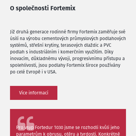
O společnosti Fortemix
Již druhá generace rodinné firmy Fortemix zaměřuje své
úsilí na výrobu cementových průmyslových podlahových
systémů, střešní krytiny, terasových dlaždic a PVC
podlah s industriálním i komerčním využitím. Díky
inovacím, důkladnému vývoji, progresivnímu přístupu a
spolehlivosti, jsou podlahy Fortemix široce používány
po celé Evropě i v USA.
Více informací
Pro vsyp Fortedur 1030 jsme se rozhodli kvůli jeho
parametrům k obrusu, otěru a tvrdosti. Konkrétně