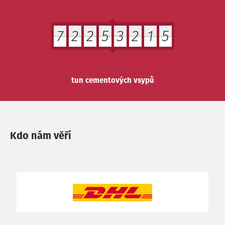
7
2
2
5
3
2
1
5
tun cementových vsypů
Kdo nám věří