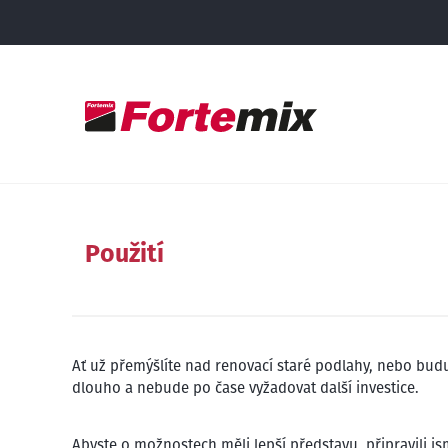
Použití
Ať už přemýšlíte nad renovací staré podlahy, nebo budu
dlouho a nebude po čase vyžadovat další investice.
Abyste o možnostech měli lepší představu, připravili j