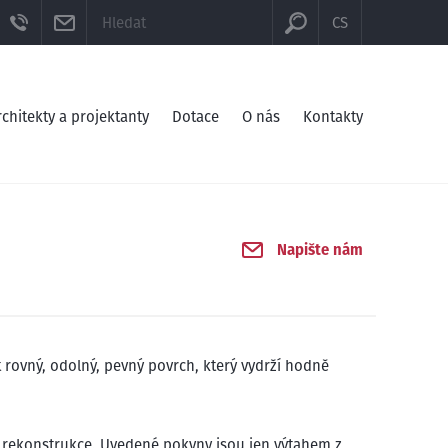
KCE
OOK
YOUTUBE
TELEFON
E-MAIL
CS
rchitekty a projektanty
Dotace
O nás
Kontakty
Napište nám
 rovný, odolný, pevný povrch, který vydrží hodně
ch rekonstrukce. Uvedené pokyny jsou jen výtahem z