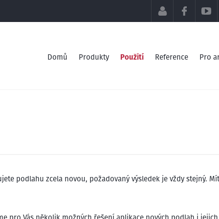
KLIENTSKÁ SE
FACEB
Domů
Produkty
Použití
Reference
Pro a
jete podlahu zcela novou, požadovaný výsledek je vždy stejný. Mít
sme pro Vás několik možných řešení aplikace nových podlah i jeji